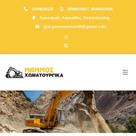
2394026109
6988625637, 6944592839
Χρυσαυγή, Λαγκαδάς, Θεσσαλονίκη
giorgosmammos09@gmail.com